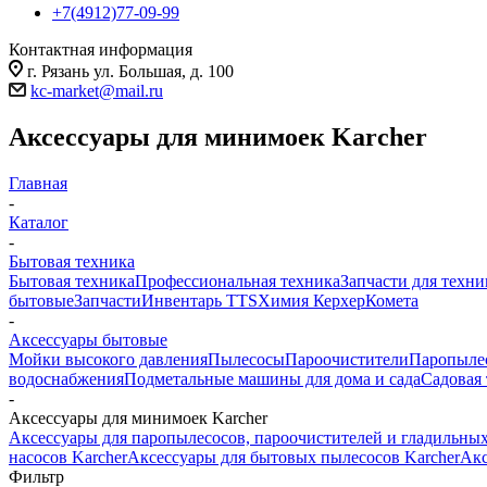
+7(4912)77-09-99
Контактная информация
г. Рязань ул. Большая, д. 100
kc-market@mail.ru
Аксессуары для минимоек Karcher
Главная
-
Каталог
-
Бытовая техника
Бытовая техника
Профессиональная техника
Запчасти для техни
бытовые
Запчасти
Инвентарь TTS
Химия Керхер
Комета
-
Аксессуары бытовые
Мойки высокого давления
Пылесосы
Пароочистители
Паропыле
водоснабжения
Подметальные машины для дома и сада
Садовая
-
Аксессуары для минимоек Karcher
Аксессуары для паропылесосов, пароочистителей и гладильных
насосов Karcher
Аксессуары для бытовых пылесосов Karcher
Акс
Фильтр