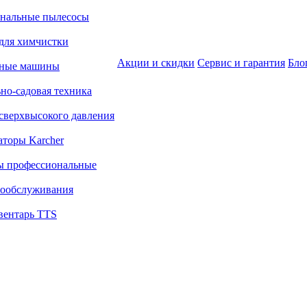
нальные пылесосы
для химчистки
Акции и скидки
Сервис и гарантия
Бло
ьные машины
но-садовая техника
сверхвысокого давления
аторы Karcher
ы профессиональные
ообслуживания
вентарь TTS