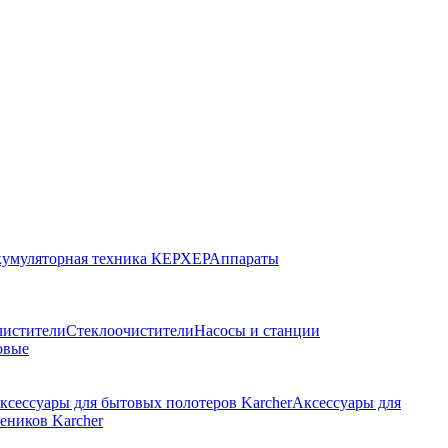
умуляторная техника КЕРХЕР
Аппараты
чистители
Стеклоочистители
Насосы и станции
овые
ксессуары для бытовых полотеров Karcher
Аксессуары для
еников Karcher