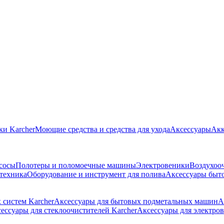
ки Karcher
Моющие средства и средства для ухода
Аксессуары
Акк
сосы
Полотеры и поломоечные машины
Электровеники
Воздухоо
 техника
Оборудование и инструмент для полива
Аксессуары быт
 систем Karcher
Аксессуары для бытовых подметальных машин
А
ессуары для стеклоочистителей Karcher
Аксессуары для электров