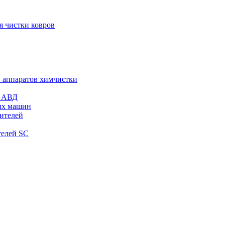
я чистки ковров
и аппаратов химчистки
и АВД
ых машин
тителей
телей SC