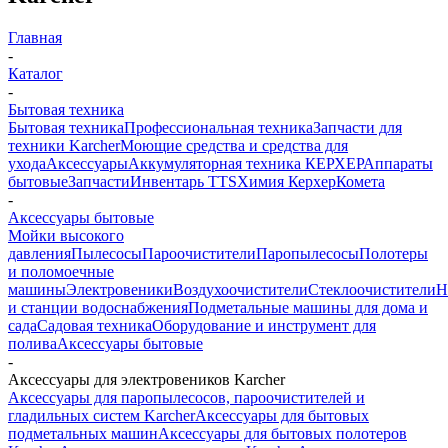
Главная
-
Каталог
-
Бытовая техника
Бытовая техника
Профессиональная техника
Запчасти для
техники Karcher
Моющие средства и средства для
ухода
Аксессуары
Аккумуляторная техника КЕРХЕР
Аппараты
бытовые
Запчасти
Инвентарь TTS
Химия Керхер
Комета
-
Аксессуары бытовые
Мойки высокого
давления
Пылесосы
Пароочистители
Паропылесосы
Полотеры
и поломоечные
машины
Электровеники
Воздухоочистители
Стеклоочистители
Н
и станции водоснабжения
Подметальные машины для дома и
сада
Садовая техника
Оборудование и инструмент для
полива
Аксессуары бытовые
-
Аксессуары для электровеников Karcher
Аксессуары для паропылесосов, пароочистителей и
гладильных систем Karcher
Аксессуары для бытовых
подметальных машин
Аксессуары для бытовых полотеров