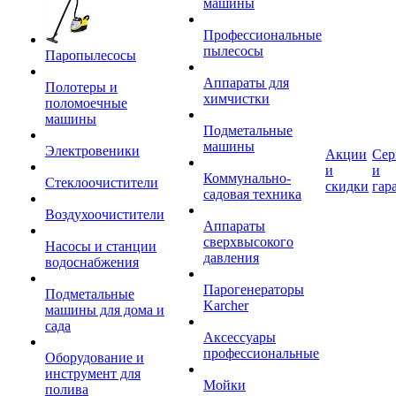
машины
Профессиональные
пылесосы
Паропылесосы
Аппараты для
Полотеры и
химчистки
поломоечные
машины
Подметальные
машины
Электровеники
Акции
Сер
и
и
Коммунально-
Стеклоочистители
скидки
гар
садовая техника
Воздухоочистители
Аппараты
сверхвысокого
Насосы и станции
давления
водоснабжения
Парогенераторы
Подметальные
Karcher
машины для дома и
сада
Аксессуары
профессиональные
Оборудование и
инструмент для
Мойки
полива