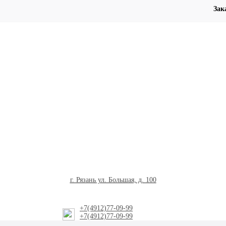
Зак
г. Рязань ул. Большая, д. 100
+7(4912)77-09-99
+7(4912)77-09-99