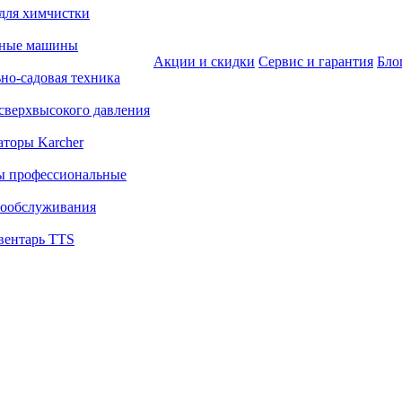
для химчистки
ьные машины
Акции и скидки
Сервис и гарантия
Бло
но-садовая техника
сверхвысокого давления
аторы Karcher
ы профессиональные
ообслуживания
вентарь TTS