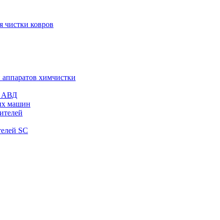
я чистки ковров
и аппаратов химчистки
и АВД
ых машин
тителей
телей SC