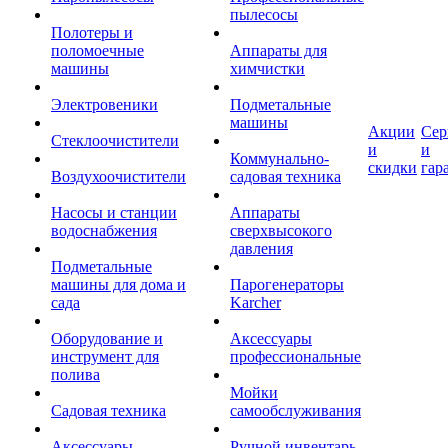
пылесосы
Полотеры и
поломоечные
Аппараты для
машины
химчистки
Электровеники
Подметальные
машины
Акции
Сер
Стеклоочистители
и
и
Коммунально-
скидки
гар
Воздухоочистители
садовая техника
Насосы и станции
Аппараты
водоснабжения
сверхвысокого
давления
Подметальные
машины для дома и
Парогенераторы
сада
Karcher
Оборудование и
Аксессуары
инструмент для
профессиональные
полива
Мойки
Садовая техника
самообслуживания
Аксессуары
Ручной инвентарь