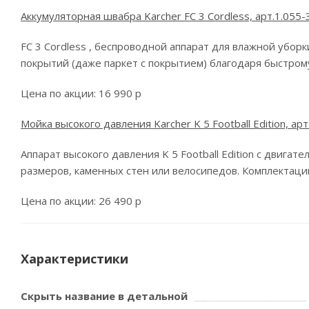
Аккумуляторная швабра Karcher FC 3 Cordless, арт.1.055-
FC 3 Cordless , беспроводной аппарат для влажной убо
покрытий (даже паркет с покрытием) благодаря быстро
Цена по акции: 16 990 р
Мойка высокого давления Karcher K 5 Football Edition, ар
Аппарат высокого давления K 5 Football Edition с дви
размеров, каменных стен или велосипедов. Комплектац
Цена по акции: 26 490 р
Характеристики
Скрыть название в детальной