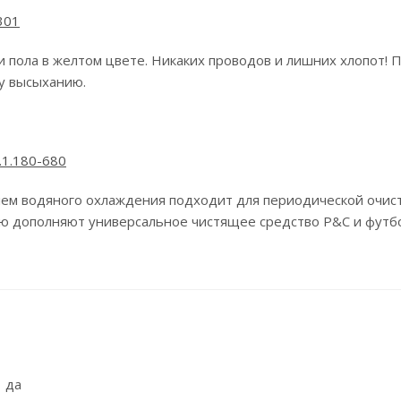
301
рки пола в желтом цвете. Никаких проводов и лишних хлопот
му высыханию.
т.1.180-680
гателем водяного охлаждения подходит для периодической оч
ию дополняют универсальное чистящее средство P&C и футб
да