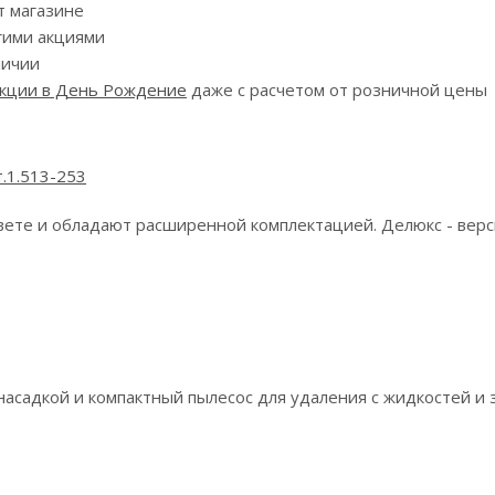
т магазине
угими акциями
личии
кции в День Рождение
даже с расчетом от розничной цены
т.1.513-253
ете и обладают расширенной комплектацией. Делюкс - верси
насадкой и компактный пылесос для удаления с жидкостей и 