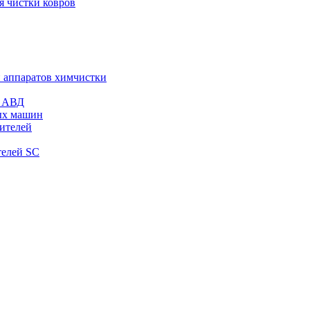
я чистки ковров
и аппаратов химчистки
и АВД
ых машин
тителей
телей SC