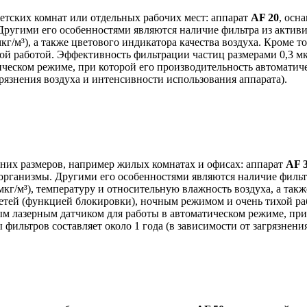
етских комнат или отдельных рабочих мест: аппарат
AF 20
, осн
 Другими его особенностями являются наличие фильтра из актив
г/м³), а также цветового индикатора качества воздуха. Кроме т
ой работой. Эффективность фильтрации частиц размерами 0,3 мк
ческом режиме, при которой его производительность автоматиче
грязнения воздуха и интенсивности использования аппарата).
них размеров, например жилых комнатах и офисах: аппарат
AF 
организмы. Другими его особенностями являются наличие фильт
г/м³), температуру и относительную влажность воздуха, а также
детей (функцией блокировки), ночным режимом и очень тихой р
ым лазерным датчиком для работы в автоматическом режиме, при
 фильтров составляет около 1 года (в зависимости от загрязнени