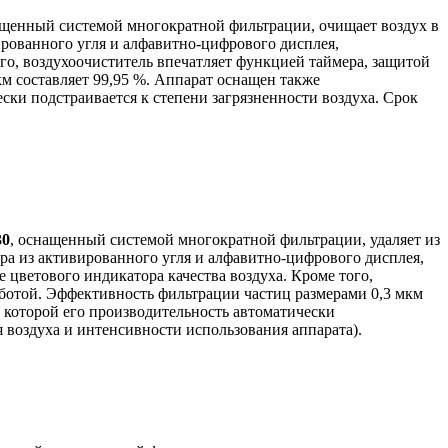
ащенный системой многократной фильтрации, очищает воздух в
ированного угля и алфавитно-цифрового дисплея,
ого, воздухоочиститель впечатляет функцией таймера, защитой
м составляет 99,95 %. Аппарат оснащен также
ски подстраивается к степени загрязненности воздуха. Срок
30
, оснащенный системой многократной фильтрации, удаляет из
ра из активированного угля и алфавитно-цифрового дисплея,
 цветового индикатора качества воздуха. Кроме того,
аботой. Эффективность фильтрации частиц размерами 0,3 мкм
 которой его производительность автоматически
я воздуха и интенсивности использования аппарата).