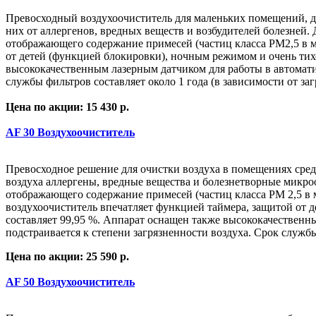
Превосходный воздухоочиститель для маленьких помещений, д
них от аллергенов, вредных веществ и возбудителей болезней.
отображающего содержание примесей (частиц класса PM2,5 в мк
от детей (функцией блокировки), ночным режимом и очень тих
высококачественным лазерным датчиком для работы в автомати
службы фильтров составляет около 1 года (в зависимости от за
Цена по акции: 15 430 р.
AF 30 Воздухоочиститель
Превосходное решение для очистки воздуха в помещениях сред
воздуха аллергены, вредные вещества и болезнетворные микро
отображающего содержание примесей (частиц класса PM 2,5 в мк
воздухоочиститель впечатляет функцией таймера, защитой от 
составляет 99,95 %. Аппарат оснащен также высококачественн
подстраивается к степени загрязненности воздуха. Срок службы
Цена по акции: 25 590 р.
AF 50 Воздухоочиститель