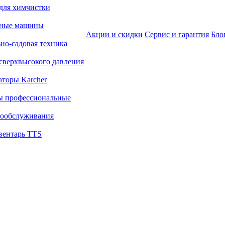
для химчистки
ьные машины
Акции и скидки
Сервис и гарантия
Бло
но-садовая техника
сверхвысокого давления
аторы Karcher
ы профессиональные
ообслуживания
вентарь TTS