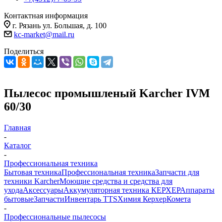
Контактная информация
г. Рязань ул. Большая, д. 100
kc-market@mail.ru
Поделиться
Пылесос промышленый Karcher IVM
60/30
Главная
-
Каталог
-
Профессиональная техника
Бытовая техника
Профессиональная техника
Запчасти для
техники Karcher
Моющие средства и средства для
ухода
Аксессуары
Аккумуляторная техника КЕРХЕР
Аппараты
бытовые
Запчасти
Инвентарь TTS
Химия Керхер
Комета
-
Профессиональные пылесосы