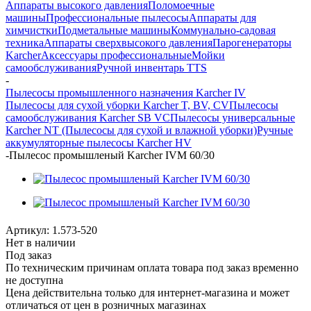
Аппараты высокого давления
Поломоечные
машины
Профессиональные пылесосы
Аппараты для
химчистки
Подметальные машины
Коммунально-садовая
техника
Аппараты сверхвысокого давления
Парогенераторы
Karcher
Аксессуары профессиональные
Мойки
самообслуживания
Ручной инвентарь TTS
-
Пылесосы промышленного назначения Karcher IV
Пылесосы для сухой уборки Karcher T, BV, CV
Пылесосы
самообслуживания Karcher SB VC
Пылесосы универсальные
Karcher NT (Пылесосы для сухой и влажной уборки)
Ручные
аккумуляторные пылесосы Karcher HV
-
Пылесос промышленый Karcher IVM 60/30
Артикул:
1.573-520
Нет в наличии
Под заказ
По техническим причинам оплата товара под заказ временно
не доступна
Цена действительна только для интернет-магазина и может
отличаться от цен в розничных магазинах