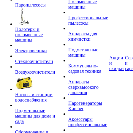
Поломоечные
Паропылесосы
машины
Профессиональные
пылесосы
Полотеры и
Аппараты для
поломоечные
химчистки
машины
Подметальные
Электровеники
машины
Акции
Сер
Стеклоочистители
и
и
Коммунально-
скидки
гар
садовая техника
Воздухоочистители
Аппараты
сверхвысокого
давления
Насосы и станции
водоснабжения
Парогенераторы
Karcher
Подметальные
машины для дома и
Аксессуары
сада
профессиональные
Оборудование и