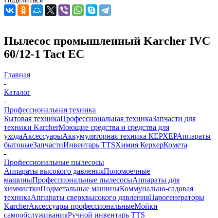
Пылесос промышленный Karcher IVC
60/12-1 Tact ЕС
Главная
-
Каталог
-
Профессиональная техника
Бытовая техника
Профессиональная техника
Запчасти для
техники Karcher
Моющие средства и средства для
ухода
Аксессуары
Аккумуляторная техника КЕРХЕР
Аппараты
бытовые
Запчасти
Инвентарь TTS
Химия Керхер
Комета
-
Профессиональные пылесосы
Аппараты высокого давления
Поломоечные
машины
Профессиональные пылесосы
Аппараты для
химчистки
Подметальные машины
Коммунально-садовая
техника
Аппараты сверхвысокого давления
Парогенераторы
Karcher
Аксессуары профессиональные
Мойки
самообслуживания
Ручной инвентарь TTS