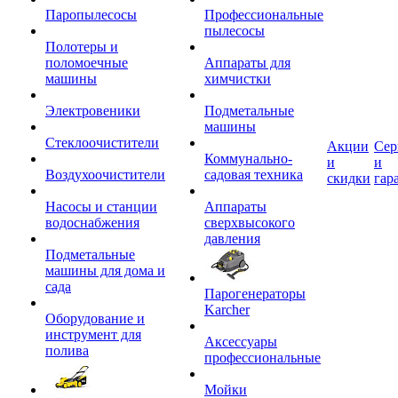
Паропылесосы
Профессиональные
пылесосы
Полотеры и
поломоечные
Аппараты для
машины
химчистки
Электровеники
Подметальные
машины
Стеклоочистители
Акции
Сер
Коммунально-
и
и
Воздухоочистители
садовая техника
скидки
гар
Насосы и станции
Аппараты
водоснабжения
сверхвысокого
давления
Подметальные
машины для дома и
сада
Парогенераторы
Karcher
Оборудование и
инструмент для
Аксессуары
полива
профессиональные
Мойки