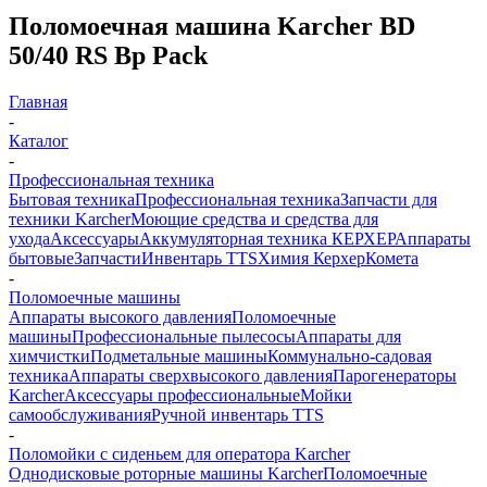
Поломоечная машина Karcher BD
50/40 RS Bp Pack
Главная
-
Каталог
-
Профессиональная техника
Бытовая техника
Профессиональная техника
Запчасти для
техники Karcher
Моющие средства и средства для
ухода
Аксессуары
Аккумуляторная техника КЕРХЕР
Аппараты
бытовые
Запчасти
Инвентарь TTS
Химия Керхер
Комета
-
Поломоечные машины
Аппараты высокого давления
Поломоечные
машины
Профессиональные пылесосы
Аппараты для
химчистки
Подметальные машины
Коммунально-садовая
техника
Аппараты сверхвысокого давления
Парогенераторы
Karcher
Аксессуары профессиональные
Мойки
самообслуживания
Ручной инвентарь TTS
-
Поломойки с сиденьем для оператора Karcher
Однодисковые роторные машины Karcher
Поломоечные