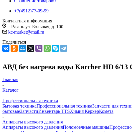
Сравнение товаров
0
+7(4912)77-09-99
Контактная информация
г. Рязань ул. Большая, д. 100
kc-market@mail.ru
Поделиться
АВД без нагрева воды Karcher HD 6/13 
Главная
-
Каталог
-
Профессиональная техника
Бытовая техника
Профессиональная техника
Запчасти для техни
бытовые
Запчасти
Инвентарь TTS
Химия Керхер
Комета
-
Аппараты высокого давления
Аппараты высокого давления
Поломоечные машины
Профессио