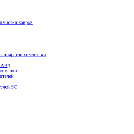
я чистки ковров
и аппаратов химчистки
и АВД
ых машин
тителей
телей SC