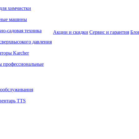
для химчистки
ьные машины
но-садовая техника
Акции и скидки
Сервис и гарантия
Бло
сверхвысокого давления
аторы Karcher
ы профессиональные
ообслуживания
вентарь TTS