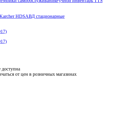
ые
Мойки самообслуживания
Ручной инвентарь TTS
Karcher HDS
АВД стационарные
е доступна
ичаться от цен в розничных магазинах