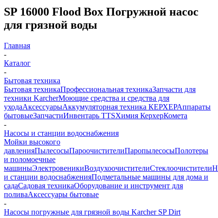
SP 16000 Flood Box Погружной насос
для грязной воды
Главная
-
Каталог
-
Бытовая техника
Бытовая техника
Профессиональная техника
Запчасти для
техники Karcher
Моющие средства и средства для
ухода
Аксессуары
Аккумуляторная техника КЕРХЕР
Аппараты
бытовые
Запчасти
Инвентарь TTS
Химия Керхер
Комета
-
Насосы и станции водоснабжения
Мойки высокого
давления
Пылесосы
Пароочистители
Паропылесосы
Полотеры
и поломоечные
машины
Электровеники
Воздухоочистители
Стеклоочистители
Н
и станции водоснабжения
Подметальные машины для дома и
сада
Садовая техника
Оборудование и инструмент для
полива
Аксессуары бытовые
-
Насосы погружные для грязной воды Karcher SP Dirt