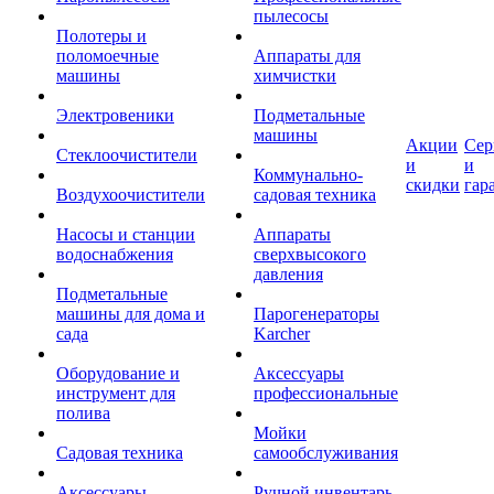
пылесосы
Полотеры и
поломоечные
Аппараты для
машины
химчистки
Электровеники
Подметальные
машины
Акции
Сер
Стеклоочистители
и
и
Коммунально-
скидки
гар
Воздухоочистители
садовая техника
Насосы и станции
Аппараты
водоснабжения
сверхвысокого
давления
Подметальные
машины для дома и
Парогенераторы
сада
Karcher
Оборудование и
Аксессуары
инструмент для
профессиональные
полива
Мойки
Садовая техника
самообслуживания
Аксессуары
Ручной инвентарь