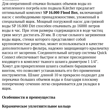
Для оперативной откачки больших объемов воды из
затопленного погреба или подвала Kärcher предлагает
оптимальный комплект
SP 16.000 Flood Box
, включающий
насос с необходимыми принадлежностями, уложенный в
специальный ящик. Мощный погружной насос для грязной
воды SP 16.000 Dirt способен откачивать до 16000 литров
воды в час. При этом размеры содержащихся в воде частиц
грязи могут достигать 20 мм. В случае сильного загрязнения
воды ящик, стенки которого представляют собой
крупноячеистые решетки, может использоваться в качестве
дополнительного фильтра, надежно защищающего крыльчатку
насоса от засорения. Соединительный штуцер системы Quick
Connect обеспечивает быстрое и легкое присоединение
входящего в комплект тканого шланга диаметром 1 1/4".
Хомут для прикрепления шланга снабжен барашковым
винтом, что позволяет устанавливать его без применения
инструментов. Шланг длиной 10 м прекрасно подходит для
перекачки больших объемов воды и благодаря плоскому
поперечному сечению легко сворачивается для укладки в
ящик.
Особенности и преимущества
Керамическое уплотнительное кольцо