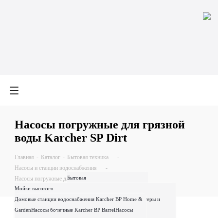
Насосы погружные для грязной
воды Karcher SP Dirt
Главная
-
Каталог
-
Бытовая техника
-
Насосы и станции водоснабжения
-
Бытовая
Насосы погружные для грязной воды Karcher SP Dirt
0
0
Мойки высокого
техника
Профессиональная
давления
Домовые станции водоснабжения Karcher BP Home &
Пылесосы
Пароочистители
техника
Запчасти для техники
Паропылесосы
Полотеры и
поломоечные
Garden
Насосы бочечные Karcher BP Barrel
Karcher
Моющие средства и
Насосы
Фильтр