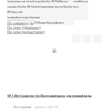
машины
погружные для чистой воды Karcher SP Flat
Электровеники
средства для
Воздухоочистители
Стеклоочистители
Насосы
Насосы
По умолчанию
и станции водоснабжения
садовые Karcher BP Garden
ухода
Подметальные машины для дома и
Скваженные насосы Karcher
Аксессуары
Аккумуляторная
По популярности (убывание)
сада
BP Deep well
Садовая техника
Оборудование и инструмент для
техника КЕРХЕР
Аппараты
По популярности (возрастание)
полива
Аксессуары бытовые
бытовые
Запчасти
Инвентарь
По алфавиту (убывание)
По алфавиту (возрастание)
TTS
Химия Керхер
Комета
По цене (убывание)
Телефоны
По цене (возрастание)
+7(4912)77-09-99
SP 1 Dirt Connector Set Погружной насос для грязной воды
Нет в наличии
Артикул: 1.645-534