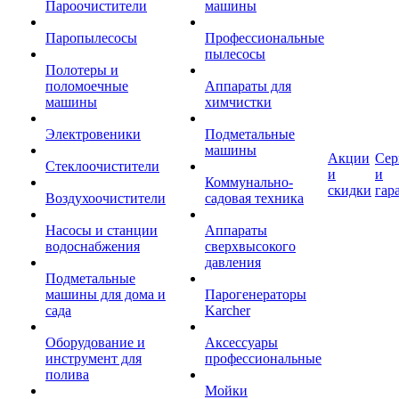
Пароочистители
машины
Паропылесосы
Профессиональные
пылесосы
Полотеры и
поломоечные
Аппараты для
машины
химчистки
Электровеники
Подметальные
машины
Акции
Сер
Стеклоочистители
и
и
Коммунально-
скидки
гар
Воздухоочистители
садовая техника
Насосы и станции
Аппараты
водоснабжения
сверхвысокого
давления
Подметальные
машины для дома и
Парогенераторы
сада
Karcher
Оборудование и
Аксессуары
инструмент для
профессиональные
полива
Мойки