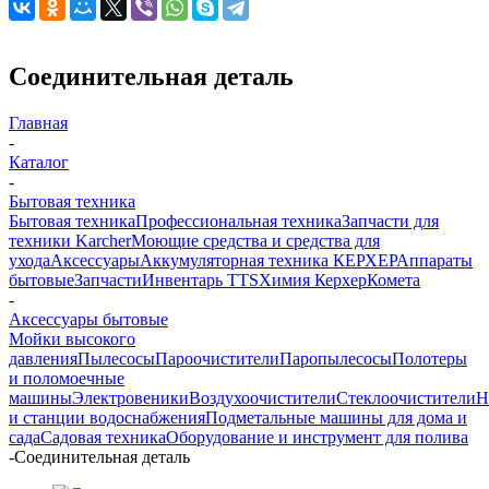
Соединительная деталь
Главная
-
Каталог
-
Бытовая техника
Бытовая техника
Профессиональная техника
Запчасти для
техники Karcher
Моющие средства и средства для
ухода
Аксессуары
Аккумуляторная техника КЕРХЕР
Аппараты
бытовые
Запчасти
Инвентарь TTS
Химия Керхер
Комета
-
Аксессуары бытовые
Мойки высокого
давления
Пылесосы
Пароочистители
Паропылесосы
Полотеры
и поломоечные
машины
Электровеники
Воздухоочистители
Стеклоочистители
Н
и станции водоснабжения
Подметальные машины для дома и
сада
Садовая техника
Оборудование и инструмент для полива
-
Соединительная деталь