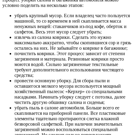
условно поделить на несколько этапов:
убрать крупный мусор. Если владелец часто пользуется
машиной, то со временем в ней скапливается масса
ненужных вещей: стаканчиков из-под кофе, оберток и
салфеток. Весь этот мусор следует убрать;
извлечь из салона коврики. Сделать это нужно
максимально аккуратно, чтобы скопившиеся сор и грязь
остались на них. Не забывайте о коврике в багажнике;
почистить коврики. Этот процесс зависит от степени
загрязнения и материала. Резиновые коврики просто
моются водой. Сильно загрязненные текстильные
требуют дополнительного использования чистящего
средства;
провести основную уборку. Для сбора пыли и
оставшегося мелкого мусора используется мощный
хозяйственный пылесос «Керхер» со специальными
насадками. Начинать уборку следует с потолка, далее
чистить другую обшивку салона и сиденья;
убрать пыль в салоне автомобиля. Больше всего ее
скапливается на приборной панели. Все пластиковые
элементы тщательно протираются слегка влажной
безворсовой салфеткой. При наличии значительных
загрязнений можно воспользоваться специальной
автохимией. Не следует сильно переувлажнять