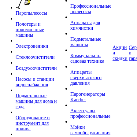
Профессиональные
пылесосы
Паропылесосы
Аппараты для
Полотеры и
химчистки
поломоечные
машины
Подметальные
машины
Электровеники
Акции
Сер
и
и
Коммунально-
Стеклоочистители
скидки
гар
садовая техника
Воздухоочистители
Аппараты
сверхвысокого
Насосы и станции
давления
водоснабжения
Парогенераторы
Подметальные
Karcher
машины для дома и
сада
Аксессуары
профессиональные
Оборудование и
инструмент для
Мойки
полива
самообслуживания